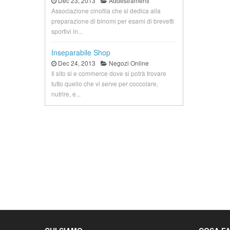
Dec 23, 2013
Addestramenti
Associazione cinofila che si dedica alla
preparazione di binomi per esami di brevetti
sportivi in...
Inseparabile Shop
Dec 24, 2013
Negozi Online
Il sito si e commerce dove si potrà trovare
tutto quello che vi serve per coccolare,
nutrire, e...