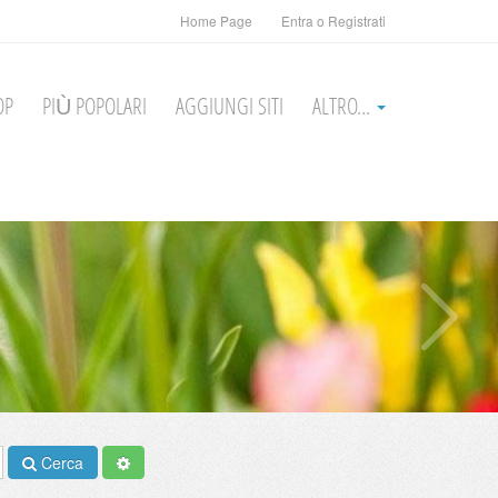
Home Page
Entra o Registrati
OP
PIÙ POPOLARI
AGGIUNGI SITI
ALTRO...
Cerca