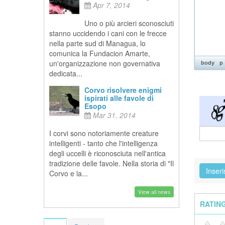
Apr 7, 2014
Uno o più arcieri sconosciuti
stanno uccidendo i cani con le frecce
nella parte sud di Managua, lo
comunica la Fundacion Amarte,
un'organizzazione non governativa
body
p
dedicata...
Corvo risolvere enigmi
ispirati alle favole di
Esopo
Mar 31, 2014
I corvi sono notoriamente creature
intelligenti - tanto che l'intelligenza
degli uccelli è riconosciuta nell'antica
tradizione delle favole. Nella storia di "Il
Corvo e la...
View all news
RATIN