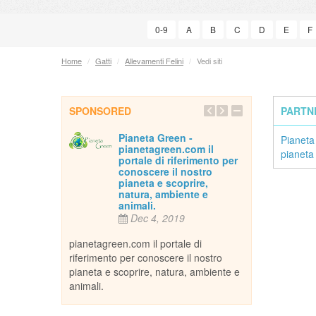
0-9
A
B
C
D
E
F
Home
/
Gatti
/
Allevamenti Felini
/
Vedi siti
SPONSORED
PARTN
e
Pianeta Green -
Inse
Pianeta
pianetagreen.com il
013
De
pianeta
portale di riferimento per
conoscere il nostro
e e amare tutti
Per 
pianeta e scoprire,
ano essi cani,
gli animali domes
natura, ambiente e
alsiasi altra
gatti, uccelli, ret
animali.
in casa come...
Dec 4, 2019
creatura che os
pianetagreen.com il portale di
riferimento per conoscere il nostro
pianeta e scoprire, natura, ambiente e
animali.