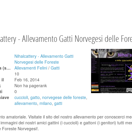
attery - Allevamento Gatti Norvegesi delle For
Nihalcattery - Allevamento Gatti
Norvegesi delle Foreste
Categoria (scegli tra quelle sotto - clicca sulla croce per espanderle)
Allevamenti Felini
/
Gatti
10
il
Feb 16, 2014
k
Non ha pagerank
i
0
hiave
cuccioli
,
gatto
,
norvegese delle foreste
,
allevamento
,
milano
,
gatti
to amatoriale. Visitate il sito del nostro allevamento per conoscerci me
immagini dei nostri amici gattini (i cuccioli) e gattoni (i genitori) tutti me
le Foreste Norvegesi!.