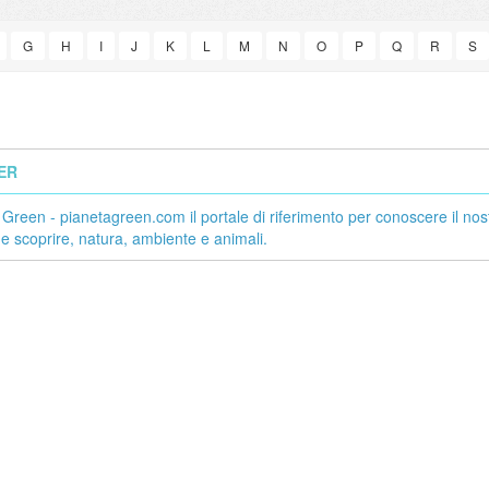
G
H
I
J
K
L
M
N
O
P
Q
R
S
ER
parabile
Pianeta Green -
 Green - pianetagreen.com il portale di riferimento per conoscere il nos
pianetagreen.com il
c 18, 2013
 e scoprire, natura, ambiente e animali.
portale di riferimento per
conoscere il nostro
conoscere e amare tutti
pianeta e scoprire,
tici, siano essi cani,
natura, ambiente e
tili o qualsiasi altra
animali.
pitiamo in casa come...
Dec 4, 2019
pianetagreen.com il portale di
riferimento per conoscere il nostro
pianeta e scoprire, natura, ambiente e
animali.