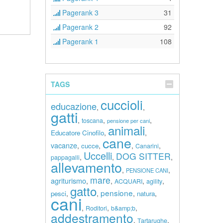
Pagerank 3
31
Pagerank 2
92
Pagerank 1
108
TAGS
cuccioli
educazione
,
,
gatti
,
,
,
toscana
pensione per cani
animali
,
,
Educatore Cinofilo
cane
vacanze
,
,
,
,
cucce
Canarini
Uccelli
DOG SITTER
,
,
,
pappagalli
allevamento
,
,
PENSIONE CANI
mare
agriturismo
,
,
,
,
ACQUARI
agility
gatto
pensione
,
,
,
,
pesci
natura
cani
,
,
,
Roditori
b&amp;b
addestramento
,
,
Tartarughe