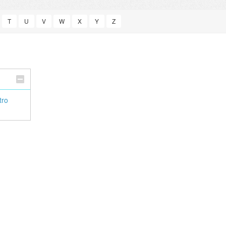
T
U
V
W
X
Y
Z
tro