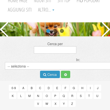
HOME PAGE
NUOVI SITI
SITI TOP
PIÙ POPOLARI
AGGIUNGI SITI
ALTRO...
Cerca per
In:
Cerca
0-9
A
B
C
D
E
F
G
H
I
J
K
L
M
N
O
P
Q
R
S
T
U
V
W
X
Y
Z