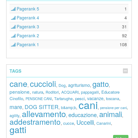
Pagerank 5
1
Pagerank 4
4
Pagerank 3
31
Pagerank 2
92
Pagerank 1
108
TAGS
cane
cuccioli
gatto
agriturismo
,
,
,
,
,
Dog
pensione
,
,
,
,
,
natura
Educatore
Roditori
ACQUARI
pappagalli
vacanze
,
,
,
,
,
,
Cinofilo
pesci
Tartarughe
toscana
PENSIONE CANI
cani
mare
DOG SITTER
,
,
,
,
,
b&amp;b
pensione per cani
allevamento
animali
educazione
,
,
,
,
agility
addestramento
Uccelli
,
,
,
,
cucce
Canarini
gatti