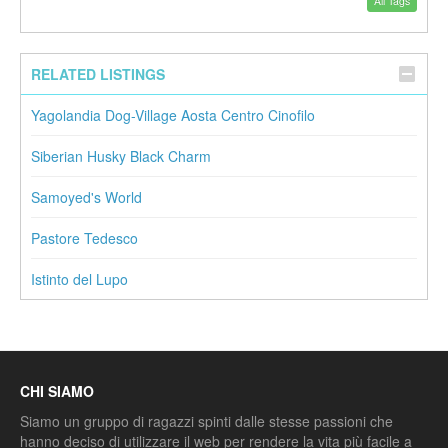
All Tags
RELATED LISTINGS
Yagolandia Dog-Village Aosta Centro Cinofilo
Siberian Husky Black Charm
Samoyed's World
Pastore Tedesco
Istinto del Lupo
CHI SIAMO
Siamo un gruppo di ragazzi spinti dalle stesse passioni che
hanno deciso di utilizzare il web per rendere la vita più facile a