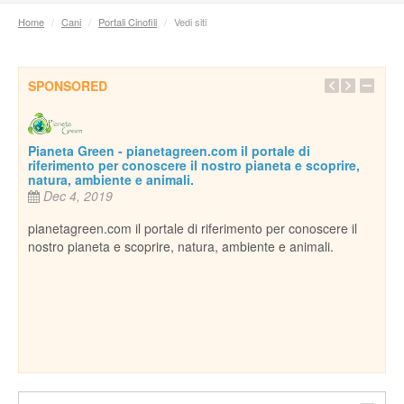
Home
/
Cani
/
Portali Cinofili
/
Vedi siti
SPONSORED
oprire,
cere il
li.
Inseparabile
Dec 18, 2013
Per conoscere e amare tutti gli animali domestici, siano essi
cani, gatti, uccelli, rettili o qualsiasi altra creatura che
ospitiamo in casa come...