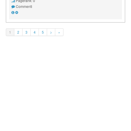
Pagerank: 0
Commenti
1
2
3
4
5
>
»