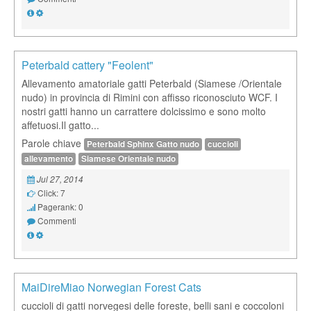
Peterbald cattery "Feolent"
Allevamento amatoriale gatti Peterbald (Siamese /Orientale
nudo) in provincia di Rimini con affisso riconosciuto WCF. I
nostri gatti hanno un carrattere dolcissimo e sono molto
affetuosi.Il gatto...
Parole chiave
Peterbald Sphinx Gatto nudo
cuccioli
allevamento
Siamese Orientale nudo
Jul 27, 2014
Click: 7
Pagerank: 0
Commenti
MaiDireMiao Norwegian Forest Cats
cuccioli di gatti norvegesi delle foreste, belli sani e coccoloni