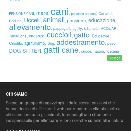
cani
mare
,
,
,
,
,
Canarini
PENSIONE CANI
pensione per cani
animali
Uccelli
educazione
pensione
,
,
,
,
,
Roditori
allevamento
,
,
,
,
,
pappagalli
agility
b&amp;b
ACQUARI
cuccioli
gatto
vacanze
,
,
,
,
Educatore
Tartarughe
addestramento
agriturismo
,
,
,
,
,
Cinofilo
pesci
Dog
gatti
cane
DOG SITTER
,
,
,
,
,
cucce
natura
toscana
All Tags
CHI SIAMO
Siamo un gruppo di ragazzi spinti dalle stesse passioni che
hanno deciso di utilizzare il web per rendere la vita più facile a
chi come loro ama gli animali, fornendogli uno strumento
indispensabile per effettuare le loro ricerche su animali e natura