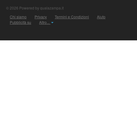
© 2026 Powered by qualazampa.it
Chi siamo
Privacy
Termini e Condizioni
Aiuto
Pubblicità su
Altro...