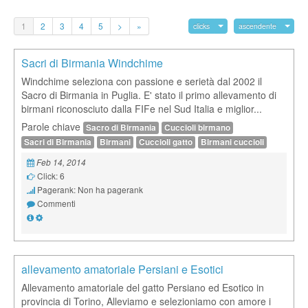
1
2
3
4
5
>
»
clicks
ascendente
Sacri di Birmania Windchime
Windchime seleziona con passione e serietà dal 2002 il
Sacro di Birmania in Puglia. E' stato il primo allevamento di
birmani riconosciuto dalla FIFe nel Sud Italia e miglior...
Parole chiave
Sacro di Birmania
Cuccioli birmano
Sacri di Birmania
Birmani
Cuccioli gatto
Birmani cuccioli
Feb 14, 2014
Click: 6
Pagerank: Non ha pagerank
Commenti
allevamento amatoriale Persiani e Esotici
Allevamento amatoriale del gatto Persiano ed Esotico in
provincia di Torino, Alleviamo e selezioniamo con amore i