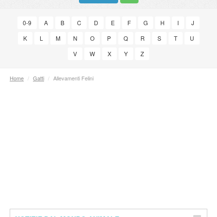
0-9
A
B
C
D
E
F
G
H
I
J
K
L
M
N
O
P
Q
R
S
T
U
V
W
X
Y
Z
Home
/
Gatti
/
Allevamenti Felini