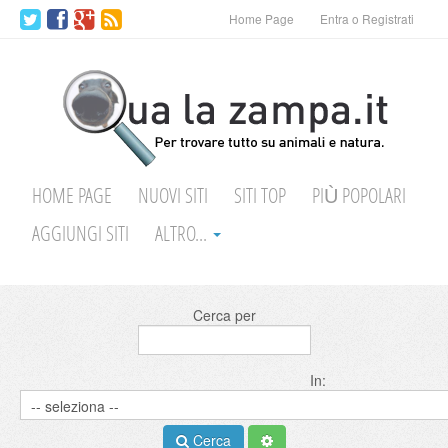
Home Page
Entra o Registrati
HOME PAGE
NUOVI SITI
SITI TOP
PIÙ POPOLARI
AGGIUNGI SITI
ALTRO...
Cerca per
In:
Cerca