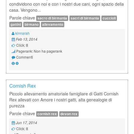
condividono con noi e con i nostri due cani, ogni spazio della
casa. Vengono...
Parole chiave
sacro di birmania
sacri di birmania
cuccioli
gattini
birmano
allevamento
kinnarah
Feb 13, 2014
Click: 8
Pagerank: Non ha pagerank
Commenti
Cornish Rex
Piccolo allevamento amatoriale famigliare di Gatti Cornish
Rex allevati con Amore i nostri gatti, alta genealogie di
purezza
Parole chiave
cornish rex
devon rex
Jun 17, 2014
Click: 8