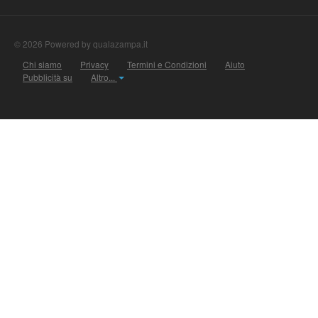
© 2026 Powered by qualazampa.it
Chi siamo
Privacy
Termini e Condizioni
Aiuto
Pubblicità su
Altro...