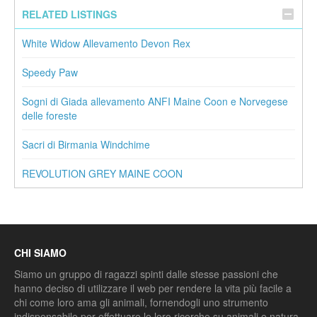
RELATED LISTINGS
White Widow Allevamento Devon Rex
Speedy Paw
Sogni di Giada allevamento ANFI Maine Coon e Norvegese
delle foreste
Sacri di Birmania Windchime
REVOLUTION GREY MAINE COON
CHI SIAMO
Siamo un gruppo di ragazzi spinti dalle stesse passioni che
hanno deciso di utilizzare il web per rendere la vita più facile a
chi come loro ama gli animali, fornendogli uno strumento
indispensabile per effettuare le loro ricerche su animali e natura