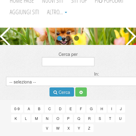
HOME PAGE
NUOVI SITI
SITI TOP
PIÙ POPOLARI
AGGIUNGI SITI
ALTRO...
Cerca per
In:
Cerca
0-9
A
B
C
D
E
F
G
H
I
J
K
L
M
N
O
P
Q
R
S
T
U
V
W
X
Y
Z