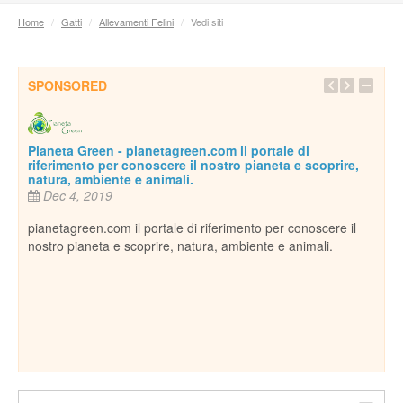
Home
/
Gatti
/
Allevamenti Felini
/
Vedi siti
SPONSORED
Pianeta Green - pianetagreen.com il portale di
riferimento per conoscere il nostro pianeta e scoprire,
natura, ambiente e animali.
Dec 4, 2019
pianetagreen.com il portale di riferimento per conoscere il
nostro pianeta e scoprire, natura, ambiente e animali.
Inse
De
essi
Per c
cani,
ospi