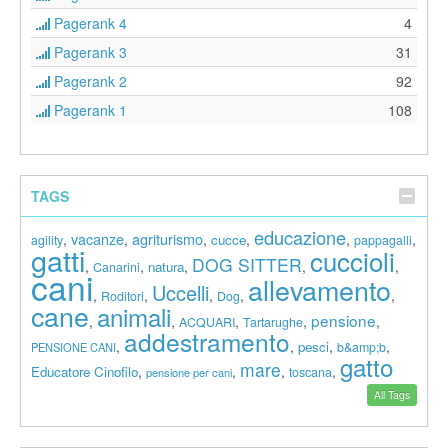
Pagerank 4
4
Pagerank 3
31
Pagerank 2
92
Pagerank 1
108
TAGS
educazione
vacanze
agriturismo
,
,
,
,
,
,
cucce
agility
pappagalli
gatti
cuccioli
DOG SITTER
,
,
,
,
,
natura
Canarini
cani
allevamento
Uccelli
,
,
,
,
,
Roditori
Dog
cane
animali
pensione
,
,
,
,
,
ACQUARI
Tartarughe
addestramento
,
,
,
,
pesci
b&amp;b
PENSIONE CANI
gatto
mare
,
,
,
,
Educatore Cinofilo
toscana
pensione per cani
All Tags