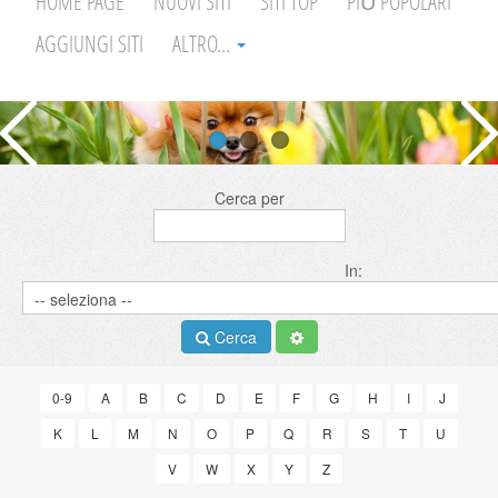
HOME PAGE
NUOVI SITI
SITI TOP
PIÙ POPOLARI
AGGIUNGI SITI
ALTRO...
Cerca per
In:
Cerca
0-9
A
B
C
D
E
F
G
H
I
J
K
L
M
N
O
P
Q
R
S
T
U
V
W
X
Y
Z