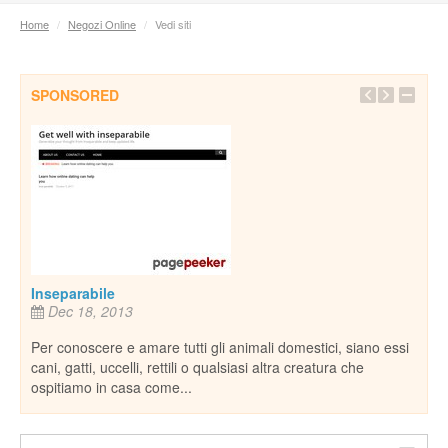
Home
/
Negozi Online
/
Vedi siti
SPONSORED
Pian
e,
rife
natu
De
il
piane
nost
Inseparabile
Dec 18, 2013
Per conoscere e amare tutti gli animali domestici, siano essi
cani, gatti, uccelli, rettili o qualsiasi altra creatura che
ospitiamo in casa come...