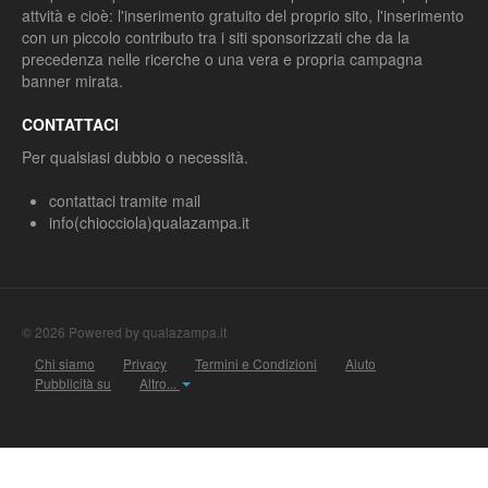
attvità e cioè: l'inserimento gratuito del proprio sito, l'inserimento
con un piccolo contributo tra i siti sponsorizzati che da la
precedenza nelle ricerche o una vera e propria campagna
banner mirata.
CONTATTACI
Per qualsiasi dubbio o necessità.
contattaci tramite mail
info(chiocciola)qualazampa.it
© 2026 Powered by qualazampa.it
Chi siamo
Privacy
Termini e Condizioni
Aiuto
Pubblicità su
Altro...