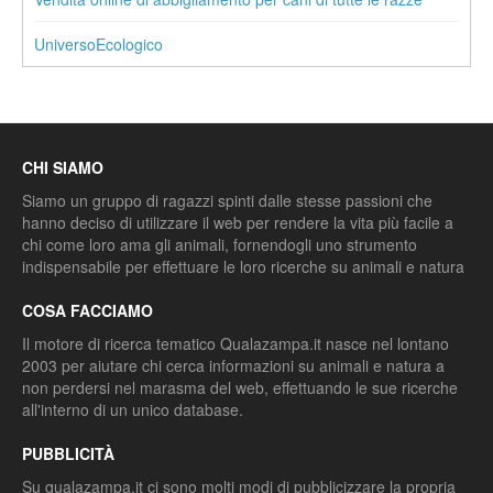
UniversoEcologico
CHI SIAMO
Siamo un gruppo di ragazzi spinti dalle stesse passioni che
hanno deciso di utilizzare il web per rendere la vita più facile a
chi come loro ama gli animali, fornendogli uno strumento
indispensabile per effettuare le loro ricerche su animali e natura
COSA FACCIAMO
Il motore di ricerca tematico Qualazampa.it nasce nel lontano
2003 per aiutare chi cerca informazioni su animali e natura a
non perdersi nel marasma del web, effettuando le sue ricerche
all'interno di un unico database.
PUBBLICITÀ
Su qualazampa.it ci sono molti modi di pubblicizzare la propria