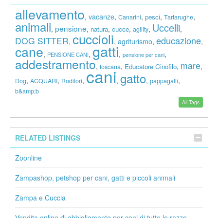
allevamento
vacanze
,
,
,
,
,
pesci
Canarini
Tartarughe
animali
Uccelli
pensione
,
,
,
,
,
,
natura
cucce
agility
cuccioli
educazione
DOG SITTER
agriturismo
,
,
,
,
gatti
cane
,
,
,
,
PENSIONE CANI
pensione per cani
addestramento
mare
,
,
,
,
Educatore Cinofilo
toscana
cani
gatto
,
,
,
,
,
,
Dog
ACQUARI
Roditori
pappagalli
b&amp;b
All Tags
RELATED LISTINGS
Zoonline
Zampashop, petshop per cani, gatti e piccoli animali
Zampa e Cuccia
Vendita online di abbigliamento per cani di tutte le razze