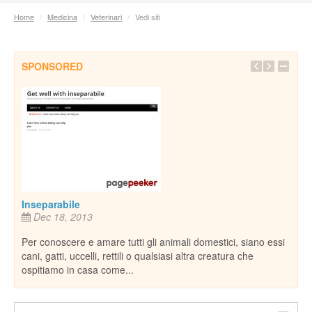
Home
/
Medicina
/
Veterinari
/
Vedi siti
SPONSORED
Pianeta Gr
riferimento
natura, am
Dec 4, 2
pianetagreen
nostro pian
nseparabile
Dec 18, 2013
r conoscere e amare tutti gli animali domestici, siano essi
ni, gatti, uccelli, rettili o qualsiasi altra creatura che
spitiamo in casa come...