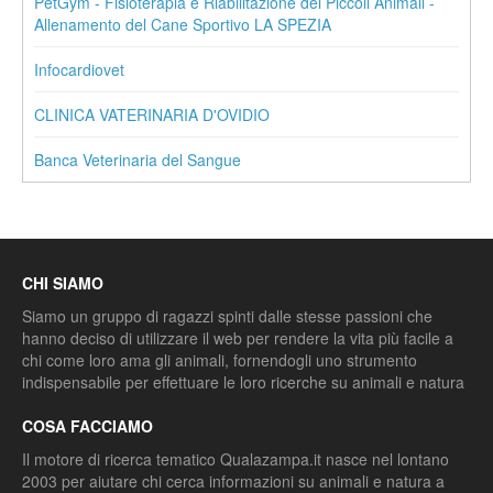
PetGym - Fisioterapia e Riabilitazione dei Piccoli Animali -
Allenamento del Cane Sportivo LA SPEZIA
Infocardiovet
CLINICA VATERINARIA D'OVIDIO
Banca Veterinaria del Sangue
CHI SIAMO
Siamo un gruppo di ragazzi spinti dalle stesse passioni che
hanno deciso di utilizzare il web per rendere la vita più facile a
chi come loro ama gli animali, fornendogli uno strumento
indispensabile per effettuare le loro ricerche su animali e natura
COSA FACCIAMO
Il motore di ricerca tematico Qualazampa.it nasce nel lontano
2003 per aiutare chi cerca informazioni su animali e natura a