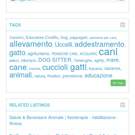
TAGS
,
,
,
,
,
Educatore Cinofilo
Canarini
Dog
pappagalli
pensione per cani
allevamento
addestramento
Uccelli
,
,
,
cani
gatto
agriturismo
,
,
,
,
,
ACQUARI
PENSIONE CANI
DOG SITTER
mare
,
,
,
,
,
,
pesci
b&amp;b
Tartarughe
agility
gatti
cane
cuccioli
vacanze
,
,
,
,
,
,
cucce
toscana
animali
educazione
pensione
,
,
,
,
natura
Roditori
All Tags
RELATED LISTINGS
Salute & Benessere Animale | fisioterapia - riabilitazione -
fitness