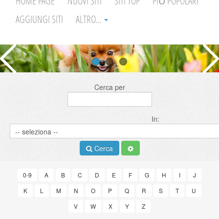
HOME PAGE
NUOVI SITI
SITI TOP
PIÙ POPOLARI
AGGIUNGI SITI
ALTRO...
Cerca per
In:
Cerca
0-9
A
B
C
D
E
F
G
H
I
J
K
L
M
N
O
P
Q
R
S
T
U
V
W
X
Y
Z