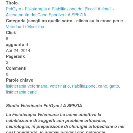
Titolo
PetGym - Fisioterapia e Riabilitazione dei Piccoli Animali -
Allenamento del Cane Sportivo LA SPEZIA
Categoria (scegli tra quelle sotto - clicca sulla croce per espanderle)
Veterinari
/
Medicina
Click
8
aggiunto il
Apr 24, 2014
Pagerank
2
Commenti
0
Parole chiave
fisioterapia veterinaria
,
veterinario
,
riabilitazione
,
cane
,
gatto
,
fisioterapia cane
Studio Veterinario PetGym LA SPEZIA
La Fisioterapia Veterinaria ha come obiettivo la
riabilitazione di soggetti con problemi ortopedici,
neurologici, in preparazione di chirurgie ortopediche o nel
post operatorio, in animali giovani con patologie