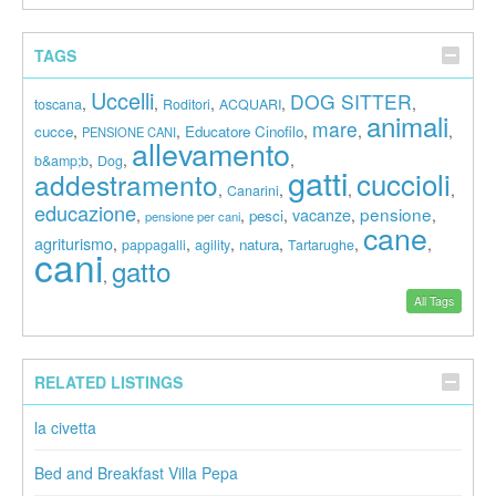
TAGS
Uccelli
DOG SITTER
,
,
,
,
,
toscana
Roditori
ACQUARI
animali
mare
,
,
,
,
,
cucce
Educatore Cinofilo
PENSIONE CANI
allevamento
,
,
,
b&amp;b
Dog
gatti
cuccioli
addestramento
,
,
,
,
Canarini
educazione
pensione
vacanze
,
,
,
,
,
pesci
pensione per cani
cane
agriturismo
,
,
,
,
,
,
natura
pappagalli
agility
Tartarughe
cani
gatto
,
All Tags
RELATED LISTINGS
la civetta
Bed and Breakfast Villa Pepa