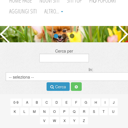
HOME PAGE
NUOVI SITI
SITI TOP
PIÙ POPOLARI
AGGIUNGI SITI
ALTRO...
Cerca per
In:
Cerca
0-9
A
B
C
D
E
F
G
H
I
J
K
L
M
N
O
P
Q
R
S
T
U
V
W
X
Y
Z