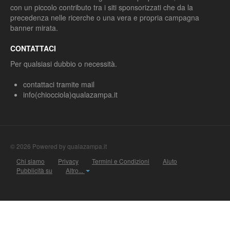
con un piccolo contributo tra i siti sponsorizzati che da la
precedenza nelle ricerche o una vera e propria campagna
banner mirata.
CONTATTACI
Per qualsiasi dubbio o necessità.
contattaci tramite mail
info(chiocciola)qualazampa.it
© 2026 Powered by qualazampa.it
Chi siamo
Privacy
Termini e Condizioni
Aiuto
Pubblicità su
Altro...