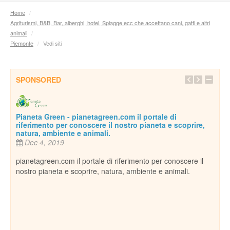
Home
/
Agriturismi, B&B, Bar, alberghi, hotel, Spiagge ecc che accettano cani, gatti e altri
animali
/
Piemonte
/
Vedi siti
SPONSORED
Pianeta Green - pianetagreen.com il portale di
riferimento per conoscere il nostro pianeta e scoprire,
natura, ambiente e animali.
Dec 4, 2019
pianetagreen.com il portale di riferimento per conoscere il
nostro pianeta e scoprire, natura, ambiente e animali.
Inse
De
essi
Per c
cani,
ospi