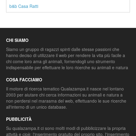
b&b Casa Ratti
CHI SIAMO
Siamo un gruppo di ragazzi spinti dalle stesse passioni che
hanno deciso di utilizzare il web per rendere la vita più facile a
chi come loro ama gli animali, fornendogli uno strumento
indispensabile per effettuare le loro ricerche su animali e natura
COSA FACCIAMO
Il motore di ricerca tematico Qualazampa.it nasce nel lontano
2003 per aiutare chi cerca informazioni su animali e natura a
non perdersi nel marasma del web, effettuando le sue ricerche
all'interno di un unico database.
PUBBLICITÀ
Su qualazampa.it ci sono molti modi di pubblicizzare la propria
attvità e cioè: l'inserimento gratuito del proprio sito, l'inserimento