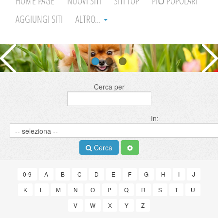
HOME PAGE
NUOVI SITI
SITI TOP
PIÙ POPOLARI
AGGIUNGI SITI
ALTRO...
Cerca per
In:
Cerca
0-9
A
B
C
D
E
F
G
H
I
J
K
L
M
N
O
P
Q
R
S
T
U
V
W
X
Y
Z