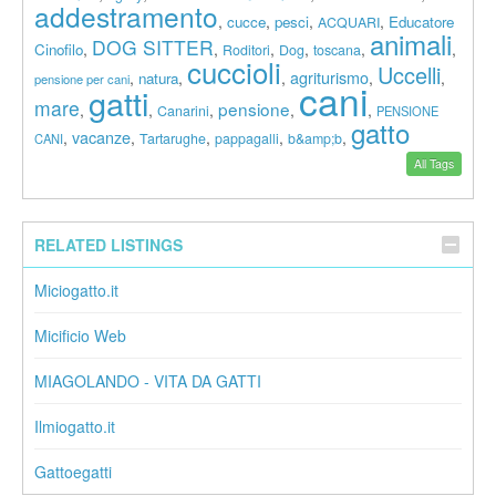
addestramento
,
,
,
,
cucce
pesci
Educatore
ACQUARI
animali
DOG SITTER
,
,
,
,
,
,
Cinofilo
Roditori
Dog
toscana
cuccioli
Uccelli
agriturismo
,
,
,
,
,
natura
pensione per cani
cani
gatti
mare
pensione
,
,
,
,
,
Canarini
PENSIONE
gatto
vacanze
,
,
,
,
,
Tartarughe
pappagalli
b&amp;b
CANI
All Tags
RELATED LISTINGS
Miciogatto.it
Micificio Web
MIAGOLANDO - VITA DA GATTI
Ilmiogatto.it
Gattoegatti