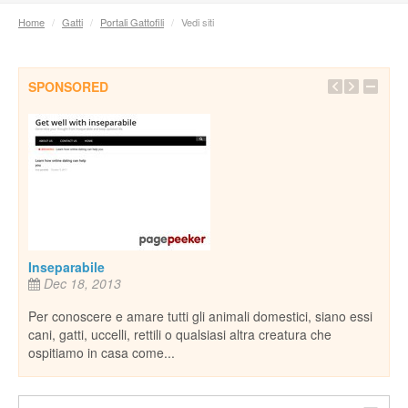
Home
/
Gatti
/
Portali Gattofili
/
Vedi siti
SPONSORED
Pian
e,
rife
natu
De
il
piane
nost
Inseparabile
Dec 18, 2013
Per conoscere e amare tutti gli animali domestici, siano essi
cani, gatti, uccelli, rettili o qualsiasi altra creatura che
ospitiamo in casa come...