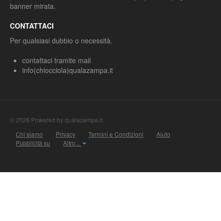
banner mirata.
CONTATTACI
Per qualsiasi dubbio o necessità.
contattaci tramite mail
info(chiocciola)qualazampa.it
© 2026 Powered by qualazampa.it
Chi siamo
Privacy
Termini e Condizioni
Aiuto
Pubblicità su
Altro...