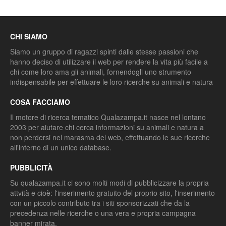
CHI SIAMO
Siamo un gruppo di ragazzi spinti dalle stesse passioni che
hanno deciso di utilizzare il web per rendere la vita più facile a
chi come loro ama gli animali, fornendogli uno strumento
indispensabile per effettuare le loro ricerche su animali e natura
COSA FACCIAMO
Il motore di ricerca tematico Qualazampa.it nasce nel lontano
2003 per aiutare chi cerca informazioni su animali e natura a
non perdersi nel marasma del web, effettuando le sue ricerche
all'interno di un unico database.
PUBBLICITÀ
Su qualazampa.it ci sono molti modi di pubblicizzare la propria
attvità e cioè: l'inserimento gratuito del proprio sito, l'inserimento
con un piccolo contributo tra i siti sponsorizzati che da la
precedenza nelle ricerche o una vera e propria campagna
banner mirata.