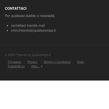
CONTATTACI
Per qualsiasi dubbio o necessità.
contattaci tramite mail
info(chiocciola)qualazampa.it
© 2026 Powered by qualazampa.it
Chi siamo
Privacy
Termini e Condizioni
Aiuto
Pubblicità su
Altro...