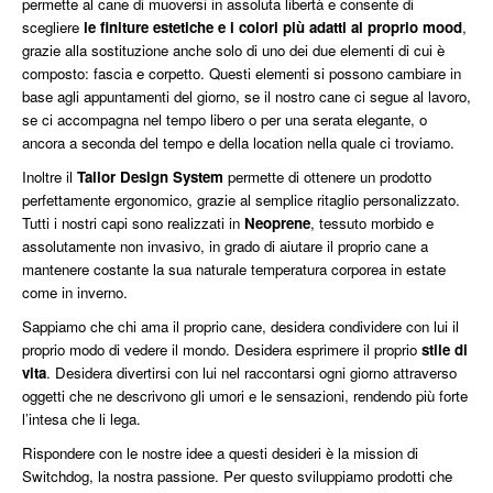
permette al cane di muoversi in assoluta libertà e consente di
scegliere
le finiture estetiche e i colori più adatti al proprio mood
,
grazie alla sostituzione anche solo di uno dei due elementi di cui è
composto: fascia e corpetto. Questi elementi si possono cambiare in
base agli appuntamenti del giorno, se il nostro cane ci segue al lavoro,
se ci accompagna nel tempo libero o per una serata elegante, o
ancora a seconda del tempo e della location nella quale ci troviamo.
Inoltre il
Tailor Design System
permette di ottenere un prodotto
perfettamente ergonomico, grazie al semplice ritaglio personalizzato.
Tutti i nostri capi sono realizzati in
Neoprene
, tessuto morbido e
assolutamente non invasivo, in grado di aiutare il proprio cane a
mantenere costante la sua naturale temperatura corporea in estate
come in inverno.
Sappiamo che chi ama il proprio cane, desidera condividere con lui il
proprio modo di vedere il mondo. Desidera esprimere il proprio
stile di
vita
. Desidera divertirsi con lui nel raccontarsi ogni giorno attraverso
oggetti che ne descrivono gli umori e le sensazioni, rendendo più forte
l’intesa che li lega.
Rispondere con le nostre idee a questi desideri è la mission di
Switchdog, la nostra passione. Per questo sviluppiamo prodotti che