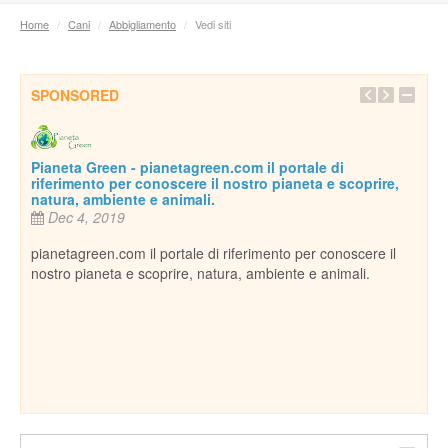
Home
/
Cani
/
Abbigliamento
/
Vedi siti
SPONSORED
 pianetagreen.com il portale di
 conoscere il nostro pianeta e scoprire,
e e animali.
 il portale di riferimento per conoscere il
 scoprire, natura, ambiente e animali.
Inseparabile
Dec 18, 2013
Per conoscere e amare tutt
cani, gatti, uccelli, rettili
ospitiamo in casa come...