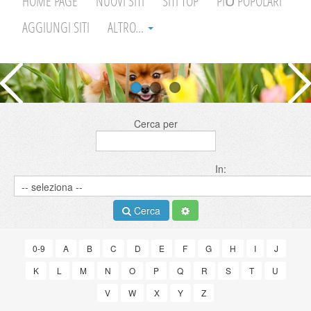
HOME PAGE
NUOVI SITI
SITI TOP
PIÙ POPOLARI
AGGIUNGI SITI
ALTRO...
Cerca per
In:
Cerca
0-9
A
B
C
D
E
F
G
H
I
J
K
L
M
N
O
P
Q
R
S
T
U
V
W
X
Y
Z