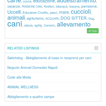
educazione
,
,
,
,
cucce
pensione
vacanze
,
,
,
,
,
,
Roditori
b&amp;b
toscana
PENSIONE CANI
cuccioli
Uccelli
mare
,
,
,
,
,
Educatore Cinofilo
pesci
animali
DOG SITTER
agriturismo
,
,
,
,
,
ACQUARI
Dog
cani
allevamento
,
,
,
,
natura
agility
Canarini
All Tags
RELATED LISTINGS
Switchdog - Abbigliamento di lusso in neoprene per cani
Negozio Animali Domestici Napoli
Code alla Moda
ANIMAL WELLNESS
Abbigliamento a quattro zampe