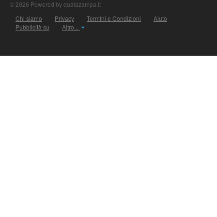
© 2026 Powered by qualazampa.it
Chi siamo
Privacy
Termini e Condizioni
Aiuto
Pubblicità su
Altro...