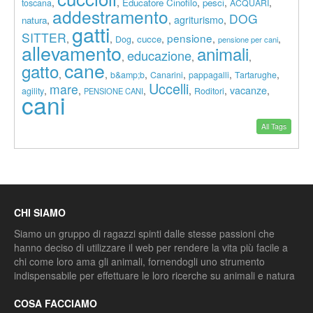
,
,
,
,
,
Educatore Cinofilo
pesci
toscana
ACQUARI
addestramento
DOG
agriturismo
,
,
,
natura
gatti
SITTER
pensione
,
,
,
,
,
,
cucce
Dog
pensione per cani
allevamento
animali
educazione
,
,
,
cane
gatto
,
,
,
,
,
,
b&amp;b
Canarini
pappagalli
Tartarughe
Uccelli
mare
vacanze
,
,
,
,
,
,
agility
Roditori
PENSIONE CANI
cani
All Tags
CHI SIAMO
Siamo un gruppo di ragazzi spinti dalle stesse passioni che
hanno deciso di utilizzare il web per rendere la vita più facile a
chi come loro ama gli animali, fornendogli uno strumento
indispensabile per effettuare le loro ricerche su animali e natura
COSA FACCIAMO