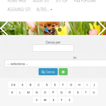
HOME PAGE
NUOVI SITI
SITI TOP
PIÙ POPOLARI
AGGIUNGI SITI
ALTRO...
Cerca per
In:
Cerca
0-9
A
B
C
D
E
F
G
H
I
J
K
L
M
N
O
P
Q
R
S
T
U
V
W
X
Y
Z