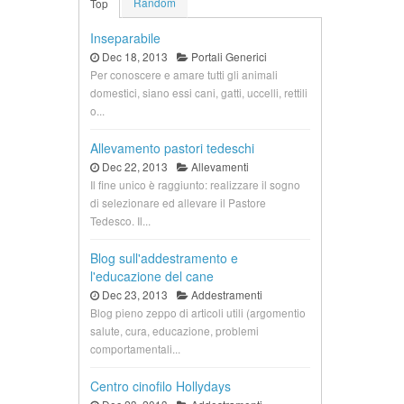
Random
Top
Inseparabile
Dec 18, 2013
Portali Generici
Per conoscere e amare tutti gli animali
domestici, siano essi cani, gatti, uccelli, rettili
o...
Allevamento pastori tedeschi
Dec 22, 2013
Allevamenti
Il fine unico è raggiunto: realizzare il sogno
di selezionare ed allevare il Pastore
Tedesco. Il...
Blog sull'addestramento e
l'educazione del cane
Dec 23, 2013
Addestramenti
Blog pieno zeppo di articoli utili (argomentio
salute, cura, educazione, problemi
comportamentali...
Centro cinofilo Hollydays