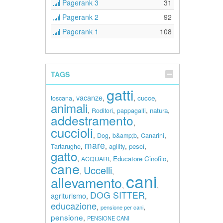
Pagerank 3
31
Pagerank 2
92
Pagerank 1
108
TAGS
gatti
vacanze
,
,
,
,
cucce
toscana
animali
,
,
,
,
natura
Roditori
pappagalli
addestramento
,
cuccioli
,
,
,
,
Dog
b&amp;b
Canarini
mare
,
,
,
,
pesci
Tartarughe
agility
gatto
,
,
,
Educatore Cinofilo
ACQUARI
cane
Uccelli
,
,
cani
allevamento
,
,
DOG SITTER
agriturismo
,
,
educazione
,
,
pensione per cani
pensione
,
PENSIONE CANI