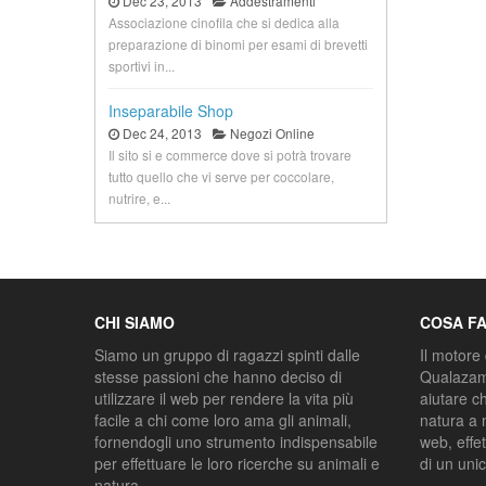
Dec 23, 2013
Addestramenti
Associazione cinofila che si dedica alla
preparazione di binomi per esami di brevetti
sportivi in...
Inseparabile Shop
Dec 24, 2013
Negozi Online
Il sito si e commerce dove si potrà trovare
tutto quello che vi serve per coccolare,
nutrire, e...
CHI SIAMO
COSA F
Siamo un gruppo di ragazzi spinti dalle
Il motore 
stesse passioni che hanno deciso di
Qualazamp
utilizzare il web per rendere la vita più
aiutare c
facile a chi come loro ama gli animali,
natura a 
fornendogli uno strumento indispensabile
web, effet
per effettuare le loro ricerche su animali e
di un uni
natura