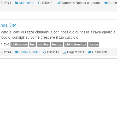
Mammiferi
Click: 8
Pagerank: Non ha pagerank
Comm
7, 2014
hua City
icato ai cani di razza chihuahua con notizie e curiosità all'avanguardia,
ricco di consigli su come crescere il tuo cucciolo.
chiave
chihuahua
toy
minitoy
teacup
chihuahua toy
forum
Portali Cinofili
Click: 19
Pagerank: 1
Commenti
6, 2014