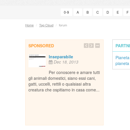
0-9
A
B
C
D
E
F
Home
/
Tag Cloud
/
forum
SPONSORED
PARTN
en -
Inseparabile
Pian
Pianeta
n.com il
pian
Dec 18, 2013
pianeta
iferimento per
port
l nostro
cono
Per conoscere e amare tutti
coprire,
pian
gli animali domestici, siano essi cani,
iente e
natu
gatti, uccelli, rettili o qualsiasi altra
anim
19
creatura che ospitiamo in casa come...
De
tale di
pianetagreen.com
e il nostro
riferimento per 
ura, ambiente e
pianeta e scopri
animali.