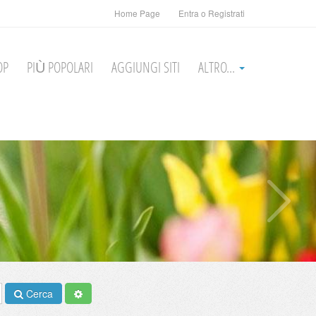
Home Page
Entra o Registrati
OP
PIÙ POPOLARI
AGGIUNGI SITI
ALTRO...
Cerca