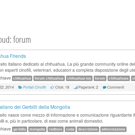
loud: forum
hua Friends
 sito italiano dedicato al chihuahua. La più grande community online del
n esperti cinofili, veterinari, educatori a completa disposizione degli ute
chiave
chihuahua
forum chihuahua
chihuahua toy
forum
chihuahuas
c
Portali Cinofili
Click: 18
Pagerank: 2
Commenti
22, 2014
 italiano dei Gerbilli della Mongolia
sito nasce come mezzo di informazione e comunicazione riguardante 
illi e, più in particolare, di essi come animali domestici.
chiave
gerbillo
mongolia
roditore
coda
descrizione
alimentazione