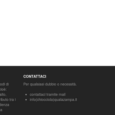
CONTATTACI
odi di
Per qualsiasi dubbio o necessità.
cioè:
sito,
contattaci tramite mail
ibuto tra i
info(chiocciola)qualazampa.it
edenza
ia