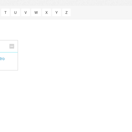
T
U
V
W
X
Y
Z
tro