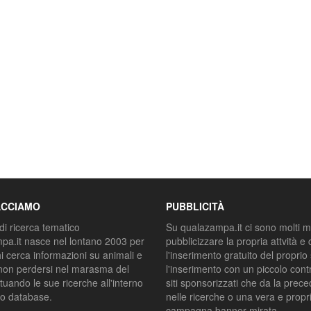
ACCIAMO
PUBBLICITÀ
di ricerca tematico
Su qualazampa.it ci sono molti m
a.it nasce nel lontano 2003 per
pubblicizzare la propria attvità e 
hi cerca informazioni su animali e
l'inserimento gratuito del proprio 
non perdersi nel marasma del
l'inserimento con un piccolo contr
tuando le sue ricerche all'interno
siti sponsorizzati che da la prec
co database.
nelle ricerche o una vera e propr
campagna banner mirata.