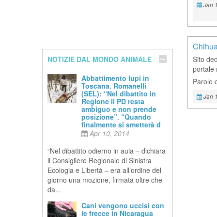
Jan 1
Chihua
NOTIZIE DAL MONDO ANIMALE
Sito ded
portale 
Abbattimento lupi in
Parole 
Toscana. Romanelli
(SEL): “Nel dibattito in
Jan 1
Regione il PD resta
ambiguo e non prende
posizione”. “Quando
finalmente si smetterà d
Apr 10, 2014
“Nel dibattito odierno in aula – dichiara
il Consigliere Regionale di Sinistra
Ecologia e Libertà – era all’ordine del
giorno una mozione, firmata oltre che
da...
Cani vengono uccisi con
le frecce in Nicaragua