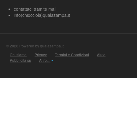
contattaci tramite mail
info(chiocciola)qualazampa.it
© 2026 Powered by qualazampa.it
Chi siamo
Privacy
Termini e Condizioni
Aiuto
Pubblicità su
Altro...