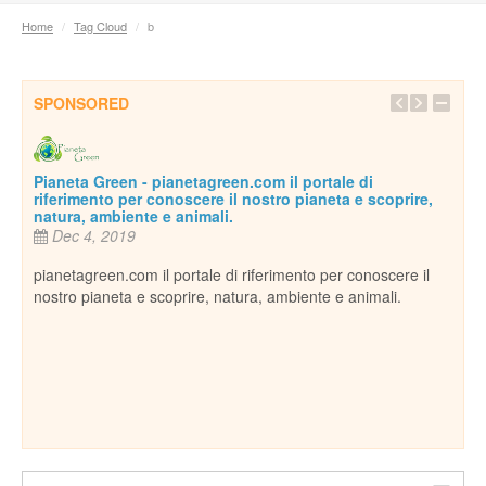
Home
/
Tag Cloud
/
b
SPONSORED
Pianeta Green - pianetagreen.com il portale di
riferimento per conoscere il nostro pianeta e scoprire,
natura, ambiente e animali.
Dec 4, 2019
pianetagreen.com il portale di riferimento per conoscere il
nostro pianeta e scoprire, natura, ambiente e animali.
Inse
De
essi
Per c
cani,
ospi