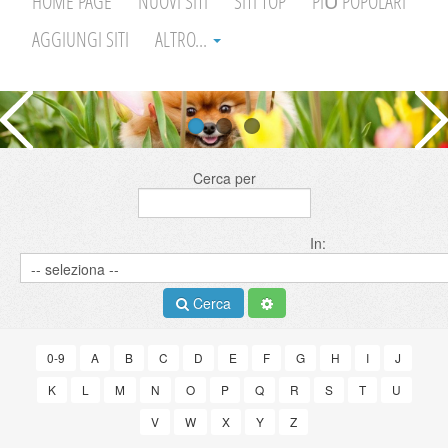
HOME PAGE
NUOVI SITI
SITI TOP
PIÙ POPOLARI
AGGIUNGI SITI
ALTRO...
Cerca per
In:
Cerca
0-9
A
B
C
D
E
F
G
H
I
J
K
L
M
N
O
P
Q
R
S
T
U
V
W
X
Y
Z