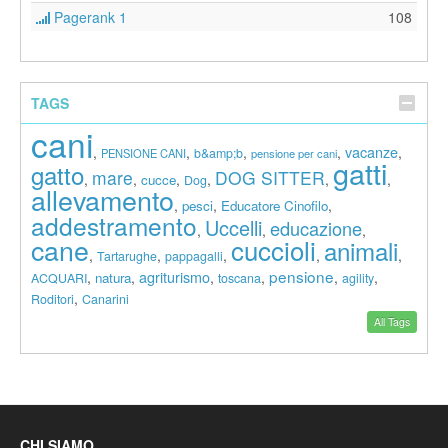
Pagerank 1
108
TAGS
cani
vacanze
,
,
,
,
,
b&amp;b
PENSIONE CANI
pensione per cani
gatti
gatto
mare
DOG SITTER
,
,
,
,
,
,
cucce
Dog
allevamento
,
,
,
pesci
Educatore Cinofilo
addestramento
Uccelli
educazione
,
,
,
cane
cuccioli
animali
,
,
,
,
,
Tartarughe
pappagalli
pensione
agriturismo
,
,
,
,
,
,
natura
ACQUARI
toscana
agility
,
Roditori
Canarini
All Tags
CHI SIAMO