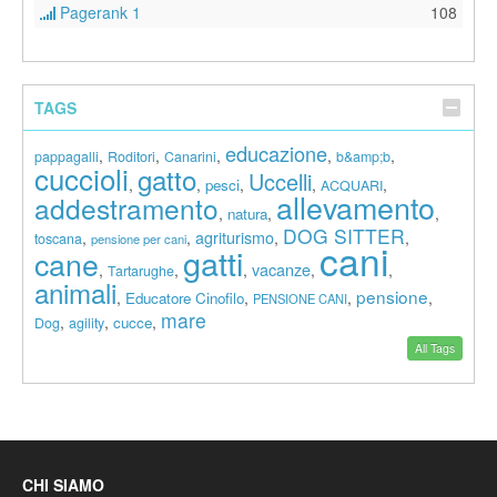
Pagerank 1
108
TAGS
educazione
,
,
,
,
,
pappagalli
Roditori
Canarini
b&amp;b
cuccioli
gatto
Uccelli
,
,
,
,
,
pesci
ACQUARI
allevamento
addestramento
,
,
,
natura
DOG SITTER
agriturismo
,
,
,
,
toscana
pensione per cani
cani
gatti
cane
vacanze
,
,
,
,
,
Tartarughe
animali
pensione
,
,
,
,
Educatore Cinofilo
PENSIONE CANI
mare
,
,
,
cucce
Dog
agility
All Tags
CHI SIAMO