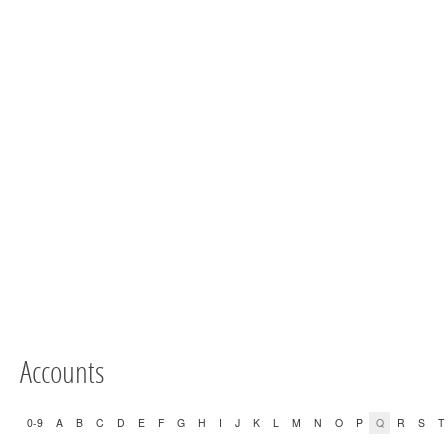
Accounts
0-9
A
B
C
D
E
F
G
H
I
J
K
L
M
N
O
P
Q
R
S
T