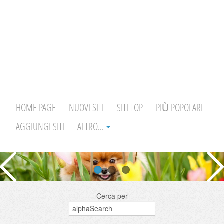
HOME PAGE
NUOVI SITI
SITI TOP
PIÙ POPOLARI
AGGIUNGI SITI
ALTRO...
Cerca per