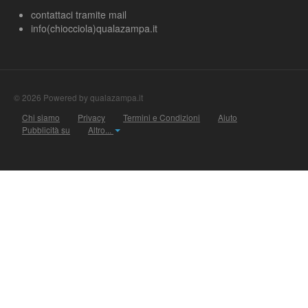
contattaci tramite mail
info(chiocciola)qualazampa.it
© 2026 Powered by qualazampa.it
Chi siamo
Privacy
Termini e Condizioni
Aiuto
Pubblicità su
Altro...