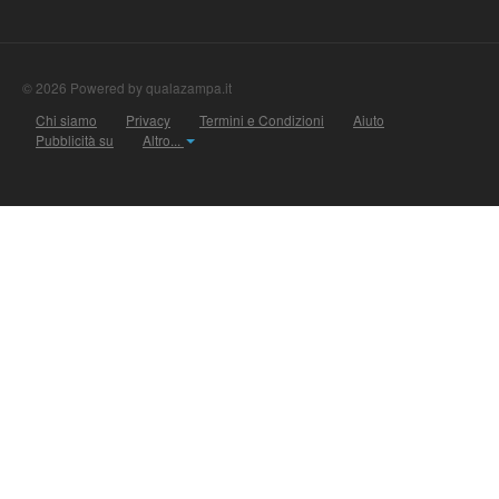
© 2026 Powered by qualazampa.it
Chi siamo
Privacy
Termini e Condizioni
Aiuto
Pubblicità su
Altro...