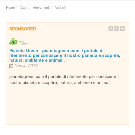
Home
/
Cani
/
Allevamenti
/
Vedi siti
SPONSORED
Pianeta Green - pianetagreen.com il portale di
riferimento per conoscere il nostro pianeta e scoprire,
natura, ambiente e animali.
Dec 4, 2019
pianetagreen.com il portale di riferimento per conoscere il
nostro pianeta e scoprire, natura, ambiente e animali.
Inse
De
essi
Per c
cani,
ospi