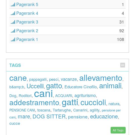
Pagerank 5
1
Pagerank 4
4
Pagerank 3
31
Pagerank 2
92
Pagerank 1
108
TAGS
cane
allevamento
vacanze
,
,
,
,
,
pesci
pappagalli
gatto
animali
Uccelli
,
,
,
,
,
Educatore Cinofilo
b&amp;b
cani
agriturismo
,
,
,
,
,
Dog
Roditori
ACQUARI
gatti
cuccioli
addestramento
,
,
,
,
natura
,
,
,
,
,
toscana
Tartarughe
Canarini
agility
PENSIONE CANI
pensione per
educazione
mare
DOG SITTER
pensione
,
,
,
,
,
cani
cucce
All Tags