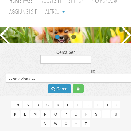
HOME PAGE
NUOVI SITI
SITI TOP
PIÙ POPOLARI
AGGIUNGI SITI
ALTRO...
Cerca per
In:
Cerca
0-9
A
B
C
D
E
F
G
H
I
J
K
L
M
N
O
P
Q
R
S
T
U
V
W
X
Y
Z