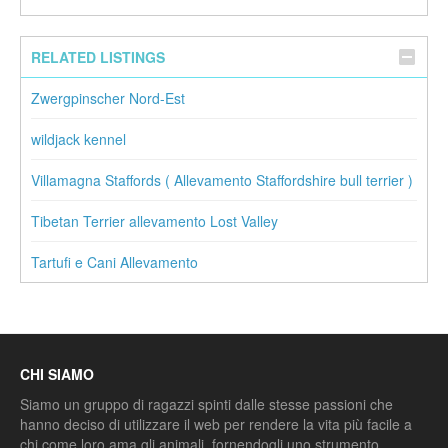
RELATED LISTINGS
Zwergpinscher Nord-Est
wildjack kennel
Villamagna Staffords ( Allevamento Staffordshire bull terrier )
Tibetan Terrier allevamento Lost Valley
Tartufi e Cani Allevamento
CHI SIAMO
Siamo un gruppo di ragazzi spinti dalle stesse passioni che
hanno deciso di utilizzare il web per rendere la vita più facile a
chi come loro ama gli animali, fornendogli uno strumento