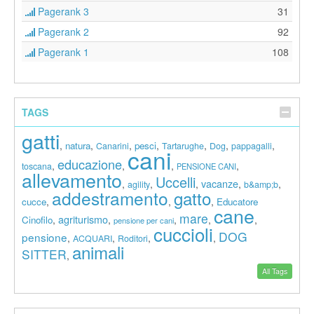
Pagerank 3
31
Pagerank 2
92
Pagerank 1
108
TAGS
gatti
,
,
,
,
,
,
,
natura
pesci
Canarini
Tartarughe
Dog
pappagalli
cani
educazione
,
,
,
,
toscana
PENSIONE CANI
allevamento
Uccelli
vacanze
,
,
,
,
,
agility
b&amp;b
addestramento
gatto
,
,
,
cucce
Educatore
cane
mare
agriturismo
,
,
,
,
,
Cinofilo
pensione per cani
cuccioli
DOG
pensione
,
,
,
,
ACQUARI
Roditori
animali
SITTER
,
All Tags