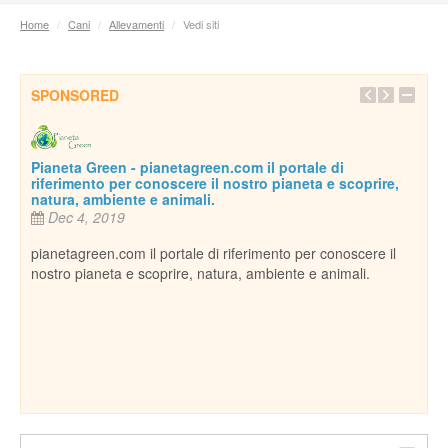
Home
/
Cani
/
Allevamenti
/
Vedi siti
SPONSORED
agreen.com il portale di
ere il nostro pianeta e scoprire,
imali.
ale di riferimento per conoscere il
re, natura, ambiente e animali.
Inseparabile
Dec 18, 2013
Per conoscere e amare tutti gli an
cani, gatti, uccelli, rettili o qualsi
ospitiamo in casa come...