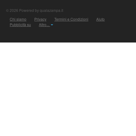
© 2026 Powered by qualazampa.it
Chi siamo
Privacy
Termini e Condizioni
Aiuto
Pubblicità su
Altro...