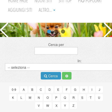
HOME PAGE
NUOVI SITI
SITI TOP
PIÙ POPOLARI
AGGIUNGI SITI
ALTRO...
Cerca per
In:
Cerca
0-9
A
B
C
D
E
F
G
H
I
J
K
L
M
N
O
P
Q
R
S
T
U
V
W
X
Y
Z