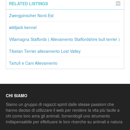
RELATED LISTINGS
Zwergpinscher Nord-Est
wildjack kennel
Villamagna Staffords ( Allevamento Staffordshire bull terrier )
Tibetan Terrier allevamento Lost Valley
Tartufi e Cani Allevamento
CHI SIAMO
Siamo un gruppo di ragazzi spinti dalle stesse passioni che
hanno deciso di utilizzare il web per rendere la vita più facile a
chi come loro ama gli animali, fornendogli uno strumento
indispensabile per effettuare le loro ricerche su animali e natura