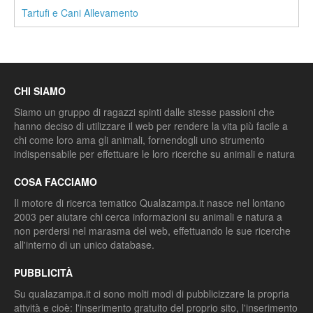
Tartufi e Cani Allevamento
CHI SIAMO
Siamo un gruppo di ragazzi spinti dalle stesse passioni che
hanno deciso di utilizzare il web per rendere la vita più facile a
chi come loro ama gli animali, fornendogli uno strumento
indispensabile per effettuare le loro ricerche su animali e natura
COSA FACCIAMO
Il motore di ricerca tematico Qualazampa.it nasce nel lontano
2003 per aiutare chi cerca informazioni su animali e natura a
non perdersi nel marasma del web, effettuando le sue ricerche
all'interno di un unico database.
PUBBLICITÀ
Su qualazampa.it ci sono molti modi di pubblicizzare la propria
attvità e cioè: l'inserimento gratuito del proprio sito, l'inserimento