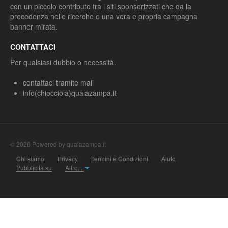
con un piccolo contributo tra i siti sponsorizzati che da la
precedenza nelle ricerche o una vera e propria campagna
banner mirata.
CONTATTACI
Per qualsiasi dubbio o necessità.
contattaci tramite mail
info(chiocciola)qualazampa.it
© 2026 Powered by qualazampa.it
Chi siamo
Privacy
Termini e Condizioni
Aiuto
Pubblicità su
Altro...