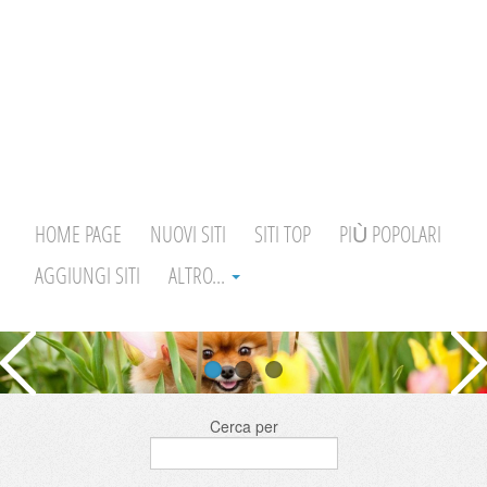
HOME PAGE
NUOVI SITI
SITI TOP
PIÙ POPOLARI
AGGIUNGI SITI
ALTRO...
Cerca per