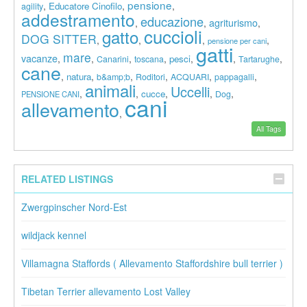
pensione
,
,
,
Educatore Cinofilo
agility
addestramento
educazione
agriturismo
,
,
,
cuccioli
gatto
DOG SITTER
,
,
,
,
pensione per cani
gatti
mare
vacanze
,
,
,
,
,
,
,
pesci
Canarini
toscana
Tartarughe
cane
,
,
,
,
,
,
natura
b&amp;b
Roditori
ACQUARI
pappagalli
animali
Uccelli
,
,
,
,
,
cucce
Dog
PENSIONE CANI
cani
allevamento
,
All Tags
RELATED LISTINGS
Zwergpinscher Nord-Est
wildjack kennel
Villamagna Staffords ( Allevamento Staffordshire bull terrier )
Tibetan Terrier allevamento Lost Valley