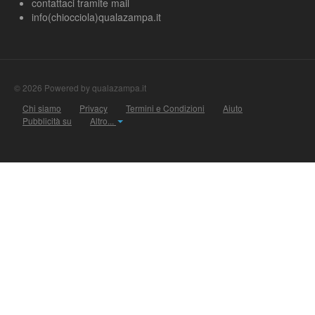
contattaci tramite mail
info(chiocciola)qualazampa.it
© 2026 Powered by qualazampa.it
Chi siamo
Privacy
Termini e Condizioni
Aiuto
Pubblicità su
Altro...