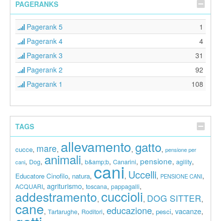
PAGERANKS
Pagerank 5
1
Pagerank 4
4
Pagerank 3
31
Pagerank 2
92
Pagerank 1
108
TAGS
allevamento
gatto
mare
,
,
,
,
cucce
pensione per
animali
pensione
,
,
,
,
,
,
,
Dog
b&amp;b
Canarini
agility
cani
cani
Uccelli
,
,
,
,
,
Educatore Cinofilo
natura
PENSIONE CANI
agriturismo
,
,
,
,
ACQUARI
toscana
pappagalli
cuccioli
addestramento
DOG SITTER
,
,
,
cane
educazione
vacanze
,
,
,
,
,
,
pesci
Tartarughe
Roditori