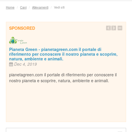
Home
/
Cani
/
Allevamenti
/
Vedi siti
SPONSORED
Pianeta Green - pianetagreen.com il portale di
riferimento per conoscere il nostro pianeta e scoprire,
natura, ambiente e animali.
Dec 4, 2019
pianetagreen.com il portale di riferimento per conoscere il
nostro pianeta e scoprire, natura, ambiente e animali.
Inse
De
essi
Per c
cani,
ospi