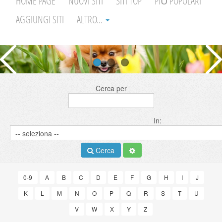
HOME PAGE
NUOVI SITI
SITI TOP
PIÙ POPOLARI
AGGIUNGI SITI
ALTRO...
Cerca per
In:
Cerca
0-9
A
B
C
D
E
F
G
H
I
J
K
L
M
N
O
P
Q
R
S
T
U
V
W
X
Y
Z