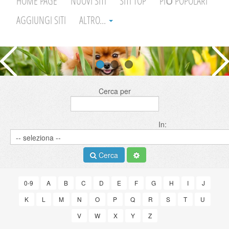
HOME PAGE
NUOVI SITI
SITI TOP
PIÙ POPOLARI
AGGIUNGI SITI
ALTRO...
Cerca per
In:
Cerca
0-9
A
B
C
D
E
F
G
H
I
J
K
L
M
N
O
P
Q
R
S
T
U
V
W
X
Y
Z