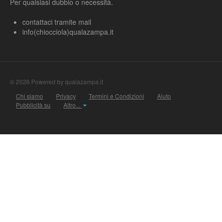
Per qualsiasi dubbio o necessità.
contattaci tramite mail
info(chiocciola)qualazampa.it
© 2026 Powered by qualazampa.it
Chi siamo
Privacy
Termini e Condizioni
Aiuto
Pubblicità su
Altro...