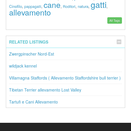
gatti
cane
,
,
,
,
,
,
Cinofilo
natura
pappagalli
Roditori
allevamento
All Tags
RELATED LISTINGS
Zwergpinscher Nord-Est
wildjack kennel
Villamagna Staffords ( Allevamento Staffordshire bull terrier )
Tibetan Terrier allevamento Lost Valley
Tartufi e Cani Allevamento