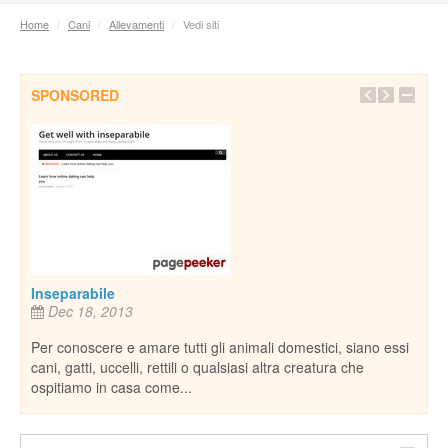
Home
/
Cani
/
Allevamenti
/
Vedi siti
SPONSORED
Pian
e,
rife
natu
De
il
piane
nost
Inseparabile
Dec 18, 2013
Per conoscere e amare tutti gli animali domestici, siano essi
cani, gatti, uccelli, rettili o qualsiasi altra creatura che
ospitiamo in casa come...