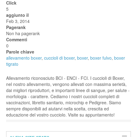
Click
5
aggiunto il
Feb 3, 2014
Pagerank
Non ha pagerank
Commenti
0
Parole chiave
allevamento boxer
,
cuccioli di boxer
,
boxer
,
boxer fulvo
,
boxer
tigrato
Allevamento riconosciuto BCI - ENCI - FCI. I cuccioli di Boxer,
nel nostro allevamento, vengono allevati con massima serietà,
dai migliori riproduttori, e importanti linee di sangue, per salute -
morfologia - carattere. Cediamo i nostri cuccioli completi di
vaccinazioni, libretto sanitario, microchip e Pedigree. Siamo
sempre disponibili ad aiutarvi nella scelta, crescita ed
educazione del vostro cucciolo. Visite su appuntamento!