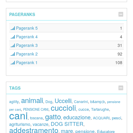
PAGERANKS
Pagerank 5
1
Pagerank 4
4
Pagerank 3
31
Pagerank 2
92
Pagerank 1
108
TAGS
animali
Uccelli
,
,
,
,
,
,
agility
Dog
Canarini
b&amp;b
pensione
cuccioli
,
,
,
,
,
cucce
Tartarughe
per cani
PENSIONE CANI
cani
gatto
educazione
,
,
,
,
,
,
pesci
toscana
ACQUARI
DOG SITTER
agriturismo
vacanze
,
,
,
addestramento
mare
pensione
,
,
,
Educatore