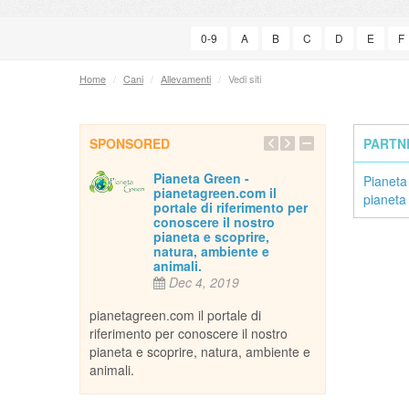
0-9
A
B
C
D
E
F
Home
/
Cani
/
Allevamenti
/
Vedi siti
SPONSORED
PARTN
e
Pianeta Green -
Inse
Pianeta
pianetagreen.com il
013
De
pianeta
portale di riferimento per
conoscere il nostro
e e amare tutti
Per 
pianeta e scoprire,
ano essi cani,
gli animali domes
natura, ambiente e
alsiasi altra
gatti, uccelli, ret
animali.
in casa come...
Dec 4, 2019
creatura che os
pianetagreen.com il portale di
riferimento per conoscere il nostro
pianeta e scoprire, natura, ambiente e
animali.