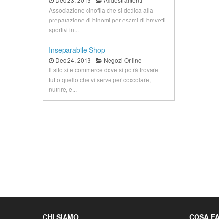
Dec 23, 2013
Addestramenti
Associazione cinofila che si dedica alla
preparazione di binomi per esami di brevetti
sportivi in...
Inseparabile Shop
Dec 24, 2013
Negozi Online
Il sito si e commerce dove si potrà trovare
tutto quello che vi serve per coccolare,
nutrire, e...
CHI SIAMO
COSA F