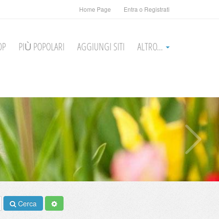
Home Page
Entra o Registrati
OP
PIÙ POPOLARI
AGGIUNGI SITI
ALTRO...
Cerca