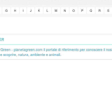
G
H
I
J
K
L
M
N
O
P
Q
R
S
ER
parabile
Pianeta Green -
 Green - pianetagreen.com il portale di riferimento per conoscere il nos
pianetagreen.com il
c 18, 2013
 e scoprire, natura, ambiente e animali.
portale di riferimento per
conoscere il nostro
conoscere e amare tutti
pianeta e scoprire,
tici, siano essi cani,
natura, ambiente e
tili o qualsiasi altra
animali.
pitiamo in casa come...
Dec 4, 2019
pianetagreen.com il portale di
riferimento per conoscere il nostro
pianeta e scoprire, natura, ambiente e
animali.