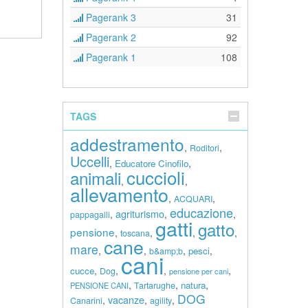
Pagerank 3
31
Pagerank 2
92
Pagerank 1
108
TAGS
addestramento
,
,
Roditori
Uccelli
,
,
Educatore Cinofilo
cuccioli
animali
,
,
allevamento
,
,
ACQUARI
educazione
agriturismo
,
,
,
pappagalli
gatti
gatto
pensione
,
,
,
,
toscana
cane
mare
,
,
,
,
pesci
b&amp;b
cani
,
,
,
,
cucce
Dog
pensione per cani
,
,
,
natura
Tartarughe
PENSIONE CANI
DOG
vacanze
,
,
,
Canarini
agility