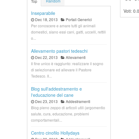
Random
Top
Voti:
0.0
Inseparabile
Dec 18, 2013
Portali Generici
Per conoscere e amare tutti gli animali
domestici, siano essi cani, gatti, uccelli, rettili
o...
Allevamento pastori tedeschi
Dec 22, 2013
Allevamenti
Il fine unico è raggiunto: realizzare il sogno
di selezionare ed allevare il Pastore
Tedesco. Il...
Blog sull'addestramento e
l'educazione del cane
Dec 23, 2013
Addestramenti
Blog pieno zeppo di articoli utili (argomentio
salute, cura, educazione, problemi
comportamentali...
Centro cinofilo Hollydays