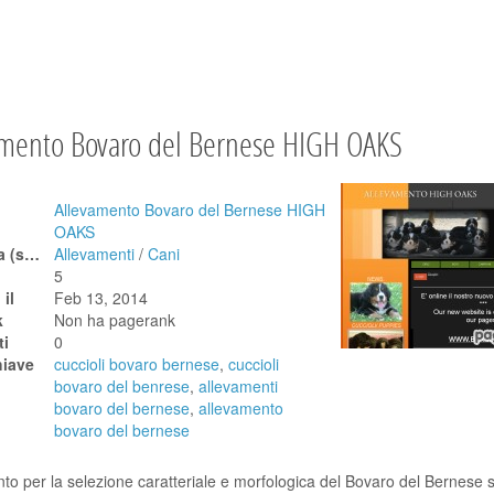
amento Bovaro del Bernese HIGH OAKS
Allevamento Bovaro del Bernese HIGH
OAKS
Categoria (scegli tra quelle sotto - clicca sulla croce per espanderle)
Allevamenti
/
Cani
5
il
Feb 13, 2014
k
Non ha pagerank
i
0
hiave
cuccioli bovaro bernese
,
cuccioli
bovaro del benrese
,
allevamenti
bovaro del bernese
,
allevamento
bovaro del bernese
to per la selezione caratteriale e morfologica del Bovaro del Bernese s