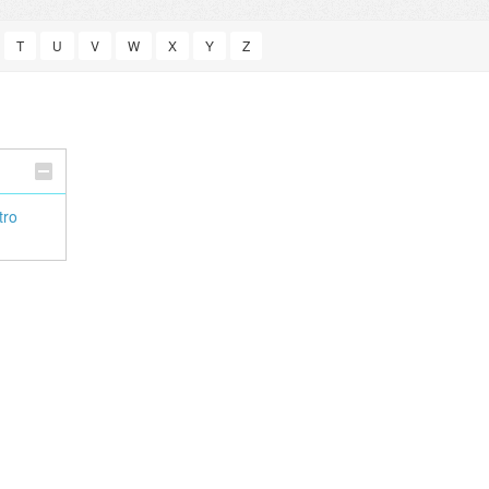
T
U
V
W
X
Y
Z
tro