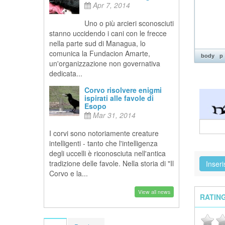
Apr 7, 2014
Uno o più arcieri sconosciuti
stanno uccidendo i cani con le frecce
nella parte sud di Managua, lo
comunica la Fundacion Amarte,
body
p
un'organizzazione non governativa
dedicata...
Corvo risolvere enigmi
ispirati alle favole di
Esopo
Mar 31, 2014
I corvi sono notoriamente creature
intelligenti - tanto che l'intelligenza
degli uccelli è riconosciuta nell'antica
tradizione delle favole. Nella storia di "Il
Corvo e la...
View all news
RATIN