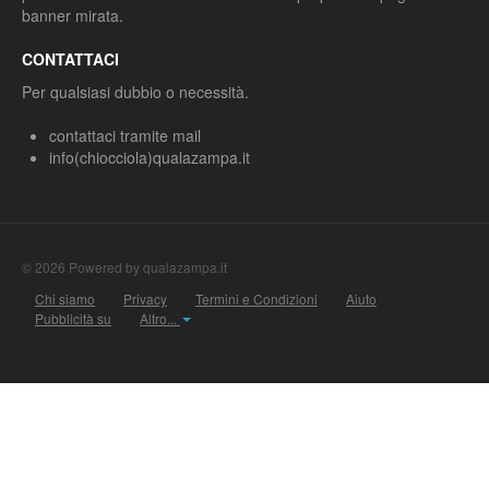
banner mirata.
CONTATTACI
Per qualsiasi dubbio o necessità.
contattaci tramite mail
info(chiocciola)qualazampa.it
© 2026 Powered by qualazampa.it
Chi siamo
Privacy
Termini e Condizioni
Aiuto
Pubblicità su
Altro...