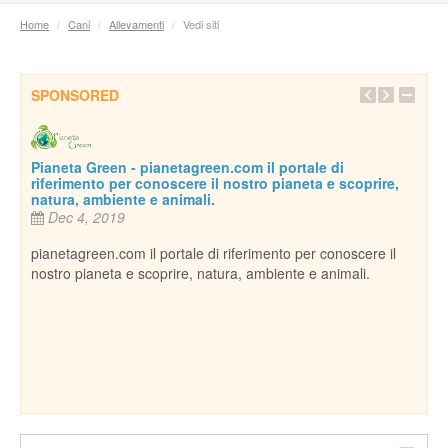
Home
/
Cani
/
Allevamenti
/
Vedi siti
SPONSORED
ianeta Green - pianetagreen.com il portale di
iferimento per conoscere il nostro pianeta e scoprire,
atura, ambiente e animali.
Dec 4, 2019
anetagreen.com il portale di riferimento per conoscere il
ostro pianeta e scoprire, natura, ambiente e animali.
Inseparabi
Dec 18, 
Per conoscer
cani, gatti, 
ospitiamo i