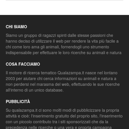
CHI SIAMO
Siamo un gruppo di ragazzi spinti dalle stesse passioni che
hanno deciso di utilizzare il web per rendere la vita più facile a
chi come loro ama gli animali, fornendogli uno strumento
indispensabile per effettuare le loro ricerche su animali e natura
COSA FACCIAMO
Il motore di ricerca tematico Qualazampa.it nasce nel lontano
2003 per aiutare chi cerca informazioni su animali e natura a
non perdersi nel marasma del web, effettuando le sue ricerche
all'interno di un unico database.
PUBBLICITÀ
Su qualazampa.it ci sono molti modi di pubblicizzare la propria
attvità e cioè: l'inserimento gratuito del proprio sito, l'inserimento
con un piccolo contributo tra i siti sponsorizzati che da la
precedenza nelle ricerche o una vera e propria campagna