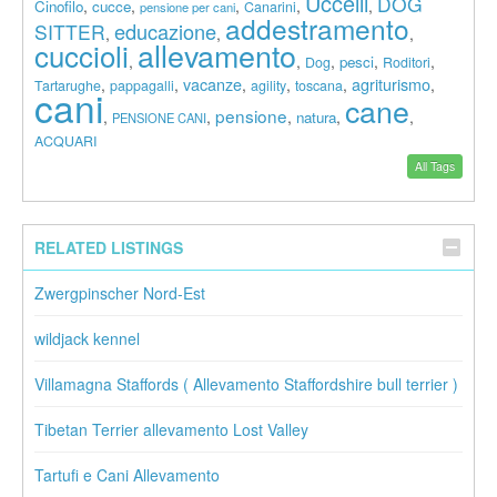
Uccelli
DOG
,
,
,
,
,
Cinofilo
cucce
Canarini
pensione per cani
addestramento
educazione
SITTER
,
,
,
allevamento
cuccioli
,
,
,
,
,
pesci
Dog
Roditori
vacanze
agriturismo
,
,
,
,
,
,
Tartarughe
pappagalli
agility
toscana
cani
cane
pensione
,
,
,
,
,
natura
PENSIONE CANI
ACQUARI
All Tags
RELATED LISTINGS
Zwergpinscher Nord-Est
wildjack kennel
Villamagna Staffords ( Allevamento Staffordshire bull terrier )
Tibetan Terrier allevamento Lost Valley
Tartufi e Cani Allevamento