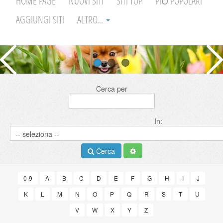
HOME PAGE
NUOVI SITI
SITI TOP
PIÙ POPOLARI
AGGIUNGI SITI
ALTRO...
Cerca per
In:
Cerca
0-9
A
B
C
D
E
F
G
H
I
J
K
L
M
N
O
P
Q
R
S
T
U
V
W
X
Y
Z