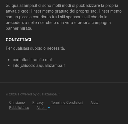
Su qualazampa.it ci sono molti modi di pubblicizzare la propria
attvità e cioè: l'inserimento gratuito del proprio sito, l'inserimento
con un piccolo contributo tra i siti sponsorizzati che da la
precedenza nelle ricerche o una vera e propria campagna
banner mirata.
CONTATTACI
Per qualsiasi dubbio o necessità.
contattaci tramite mail
info(chiocciola)qualazampa.it
© 2026 Powered by qualazampa.it
Chi siamo
Privacy
Termini e Condizioni
Aiuto
Pubblicità su
Altro...