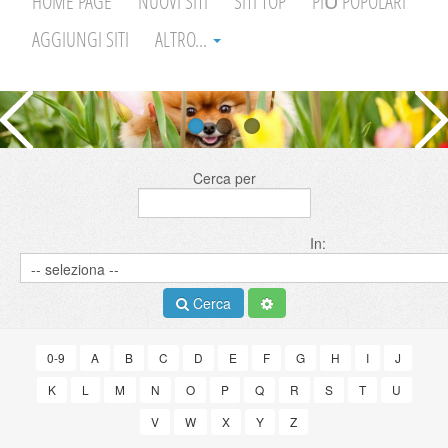
HOME PAGE
NUOVI SITI
SITI TOP
PIÙ POPOLARI
AGGIUNGI SITI
ALTRO...
Cerca per
In:
Cerca
0-9
A
B
C
D
E
F
G
H
I
J
K
L
M
N
O
P
Q
R
S
T
U
V
W
X
Y
Z