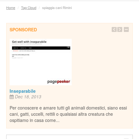
Home
/
Tag Cloud
/
spiaggia cani Rimini
SPONSORED
Pian
e,
rife
natu
De
il
piane
nost
Inseparabile
Dec 18, 2013
Per conoscere e amare tutti gli animali domestici, siano essi
cani, gatti, uccelli, rettili o qualsiasi altra creatura che
ospitiamo in casa come...