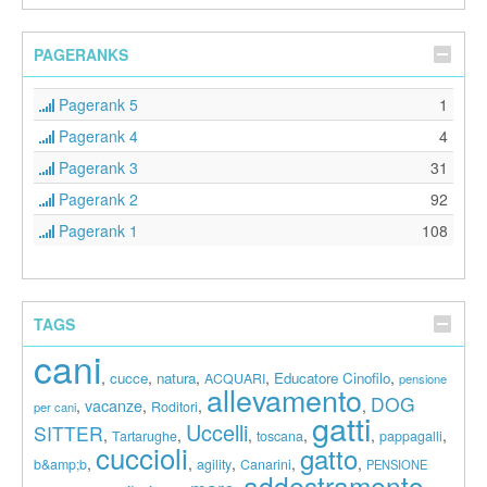
PAGERANKS
Pagerank 5
1
Pagerank 4
4
Pagerank 3
31
Pagerank 2
92
Pagerank 1
108
TAGS
cani
,
,
,
,
,
cucce
natura
Educatore Cinofilo
ACQUARI
pensione
allevamento
DOG
vacanze
,
,
,
,
Roditori
per cani
gatti
Uccelli
SITTER
,
,
,
,
,
,
Tartarughe
toscana
pappagalli
cuccioli
gatto
,
,
,
,
,
b&amp;b
agility
Canarini
PENSIONE
addestramento