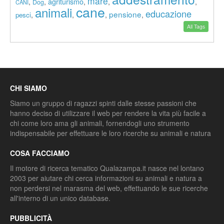
mare
agriturismo
,
,
,
,
,
Dog
CANI
cane
animali
educazione
pensione
,
,
,
,
pesci
All Tags
CHI SIAMO
Siamo un gruppo di ragazzi spinti dalle stesse passioni che
hanno deciso di utilizzare il web per rendere la vita più facile a
chi come loro ama gli animali, fornendogli uno strumento
indispensabile per effettuare le loro ricerche su animali e natura
COSA FACCIAMO
Il motore di ricerca tematico Qualazampa.it nasce nel lontano
2003 per aiutare chi cerca informazioni su animali e natura a
non perdersi nel marasma del web, effettuando le sue ricerche
all'interno di un unico database.
PUBBLICITÀ