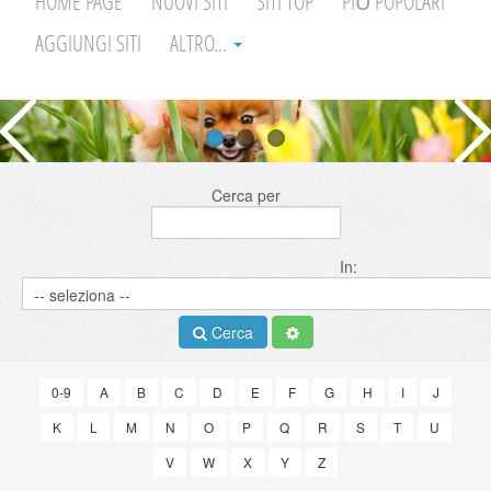
HOME PAGE
NUOVI SITI
SITI TOP
PIÙ POPOLARI
AGGIUNGI SITI
ALTRO...
Cerca per
In:
Cerca
0-9
A
B
C
D
E
F
G
H
I
J
K
L
M
N
O
P
Q
R
S
T
U
V
W
X
Y
Z