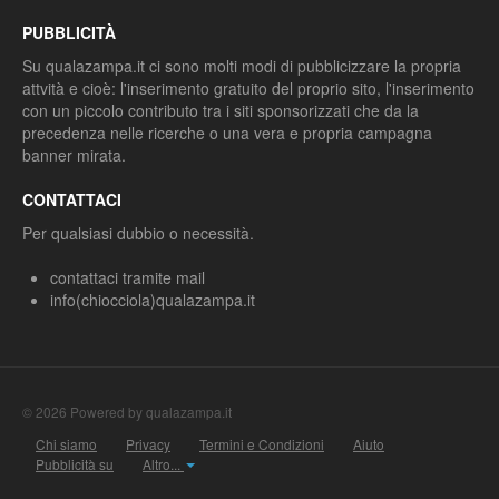
PUBBLICITÀ
Su qualazampa.it ci sono molti modi di pubblicizzare la propria
attvità e cioè: l'inserimento gratuito del proprio sito, l'inserimento
con un piccolo contributo tra i siti sponsorizzati che da la
precedenza nelle ricerche o una vera e propria campagna
banner mirata.
CONTATTACI
Per qualsiasi dubbio o necessità.
contattaci tramite mail
info(chiocciola)qualazampa.it
© 2026 Powered by qualazampa.it
Chi siamo
Privacy
Termini e Condizioni
Aiuto
Pubblicità su
Altro...