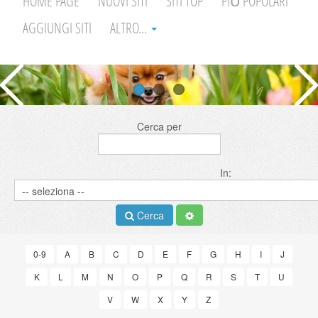
HOME PAGE
NUOVI SITI
SITI TOP
PIÙ POPOLARI
AGGIUNGI SITI
ALTRO...
Cerca per
In:
Cerca
0-9
A
B
C
D
E
F
G
H
I
J
K
L
M
N
O
P
Q
R
S
T
U
V
W
X
Y
Z