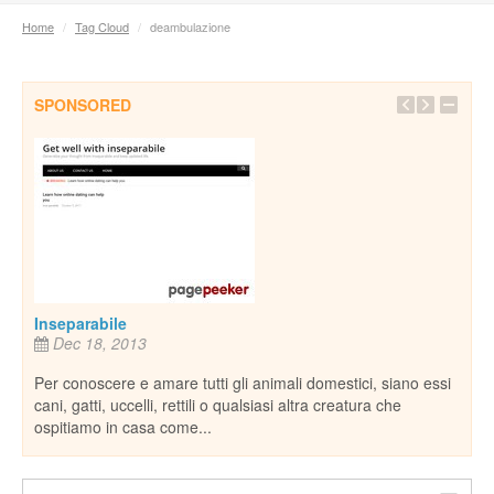
Home
/
Tag Cloud
/
deambulazione
SPONSORED
Pian
e,
rife
natu
De
il
piane
nost
Inseparabile
Dec 18, 2013
Per conoscere e amare tutti gli animali domestici, siano essi
cani, gatti, uccelli, rettili o qualsiasi altra creatura che
ospitiamo in casa come...