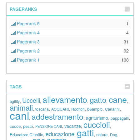
PAGERANKS
Pagerank 5
1
Pagerank 4
4
Pagerank 3
31
Pagerank 2
92
Pagerank 1
108
TAGS
allevamento
cane
gatto
Uccelli
,
,
,
,
,
agility
animali
,
,
,
,
,
,
toscana
ACQUARI
Roditori
b&amp;b
Canarini
cani
addestramento
agriturismo
,
,
,
,
pappagalli
cuccioli
vacanze
,
,
,
,
,
cucce
pesci
PENSIONE CANI
gatti
educazione
,
,
,
,
,
Educatore Cinofilo
natura
Dog