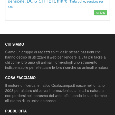
DOG SITTER
mare
pensione
,
,
,
,
Tartarughe
pensione per
cani
All Tags
CHI SIAMO
Siamo un gruppo di ragazzi spinti dalle stesse passioni che
hanno deciso di utilizzare il web per rendere la vita più facile a
chi come loro ama gli animali, fornendogli uno strumento
indispensabile per effettuare le loro ricerche su animali e natura
COSA FACCIAMO
Il motore di ricerca tematico Qualazampa.it nasce nel lontano
2003 per aiutare chi cerca informazioni su animali e natura a
non perdersi nel marasma del web, effettuando le sue ricerche
all'interno di un unico database.
PUBBLICITÀ