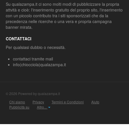
Su qualazampa.it ci sono molti modi di pubblicizzare la propria
attvità e cioè: l'inserimento gratuito del proprio sito, l'inserimento
con un piccolo contributo tra i siti sponsorizzati che da la
precedenza nelle ricerche o una vera e propria campagna
banner mirata.
CONTATTACI
Per qualsiasi dubbio o necessità.
contattaci tramite mail
info(chiocciola)qualazampa.it
© 2026 Powered by qualazampa.it
Chi siamo
Privacy
Termini e Condizioni
Aiuto
Pubblicità su
Altro...