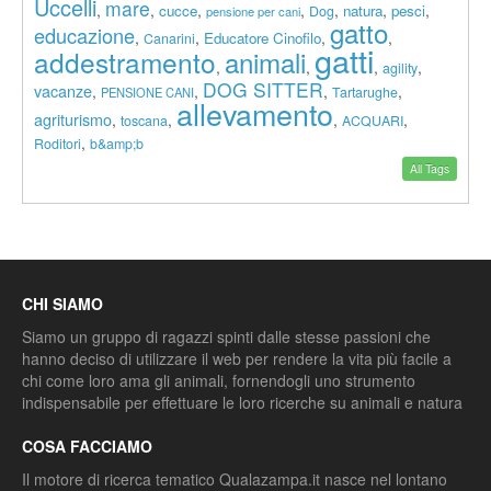
Uccelli
mare
,
,
,
,
,
,
,
cucce
natura
pesci
Dog
pensione per cani
gatto
educazione
,
,
,
,
Educatore Cinofilo
Canarini
gatti
addestramento
animali
,
,
,
,
agility
DOG SITTER
vacanze
,
,
,
,
Tartarughe
PENSIONE CANI
allevamento
agriturismo
,
,
,
,
toscana
ACQUARI
,
Roditori
b&amp;b
All Tags
CHI SIAMO
Siamo un gruppo di ragazzi spinti dalle stesse passioni che
hanno deciso di utilizzare il web per rendere la vita più facile a
chi come loro ama gli animali, fornendogli uno strumento
indispensabile per effettuare le loro ricerche su animali e natura
COSA FACCIAMO
Il motore di ricerca tematico Qualazampa.it nasce nel lontano