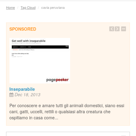
Home
/
Tag Cloud
/
cavia peruviana
SPONSORED
Pian
e,
rife
natu
De
il
piane
nost
Inseparabile
Dec 18, 2013
Per conoscere e amare tutti gli animali domestici, siano essi
cani, gatti, uccelli, rettili o qualsiasi altra creatura che
ospitiamo in casa come...