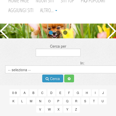
HOME PAGE
NUOVI SITI
SITI TOP
PIÙ POPOLARI
AGGIUNGI SITI
ALTRO...
Cerca per
In:
Cerca
0-9
A
B
C
D
E
F
G
H
I
J
K
L
M
N
O
P
Q
R
S
T
U
V
W
X
Y
Z