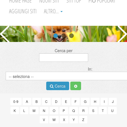
HOME PAGE
NUOVI SITI
SITI TOP
PIÙ POPOLARI
AGGIUNGI SITI
ALTRO...
Cerca per
In:
Cerca
0-9
A
B
C
D
E
F
G
H
I
J
K
L
M
N
O
P
Q
R
S
T
U
V
W
X
Y
Z