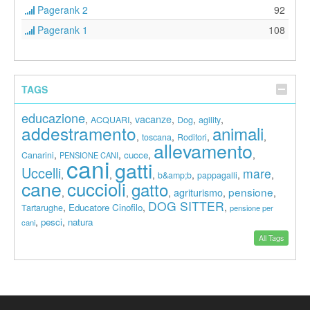
Pagerank 2
92
Pagerank 1
108
TAGS
educazione
vacanze
,
,
,
,
,
ACQUARI
Dog
agility
addestramento
animali
,
,
,
,
toscana
Roditori
allevamento
,
,
,
,
cucce
Canarini
PENSIONE CANI
cani
gatti
Uccelli
mare
,
,
,
,
,
,
b&amp;b
pappagalli
cane
cuccioli
gatto
pensione
agriturismo
,
,
,
,
,
DOG SITTER
,
,
,
Educatore Cinofilo
Tartarughe
pensione per
,
,
pesci
natura
cani
All Tags