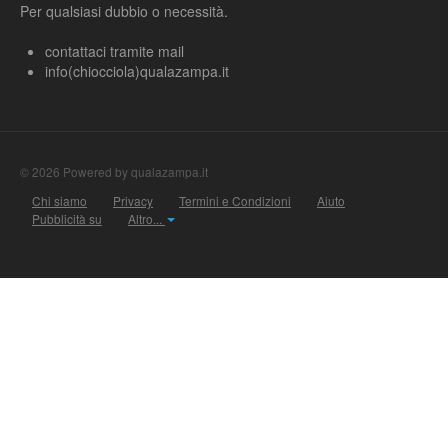
Per qualsiasi dubbio o necessità.
contattaci tramite mail
info(chiocciola)qualazampa.it
© 2026 Powered by qualazampa.it
Chi siamo
Privacy
Termini e Condizioni
Aiuto
Pubblicità su
Altro...