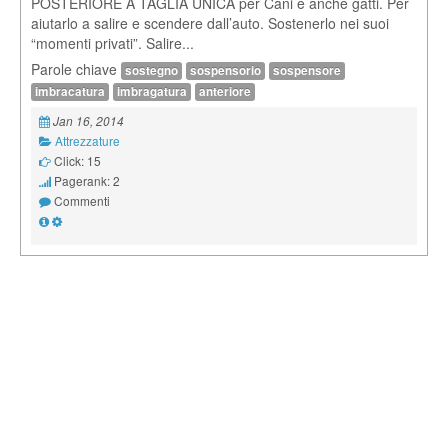
POSTERIORE A TAGLIA UNICA per Cani e anche gatti. Per
aiutarlo a salire e scendere dall’auto. Sostenerlo nei suoi
“momenti privati”. Salire...
Parole chiave
sostegno
sospensorio
sospensore
imbracatura
imbragatura
anteriore
Jan 16, 2014
Attrezzature
Click: 15
Pagerank: 2
Commenti