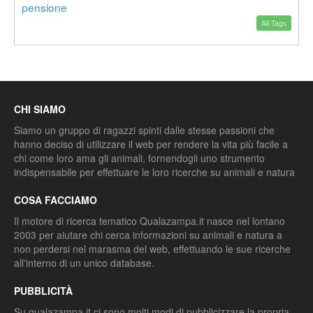
pensione
All Tags
CHI SIAMO
Siamo un gruppo di ragazzi spinti dalle stesse passioni che
hanno deciso di utilizzare il web per rendere la vita più facile a
chi come loro ama gli animali, fornendogli uno strumento
indispensabile per effettuare le loro ricerche su animali e natura
COSA FACCIAMO
Il motore di ricerca tematico Qualazampa.it nasce nel lontano
2003 per aiutare chi cerca informazioni su animali e natura a
non perdersi nel marasma del web, effettuando le sue ricerche
all'interno di un unico database.
PUBBLICITÀ
Su qualazampa.it ci sono molti modi di pubblicizzare la propria