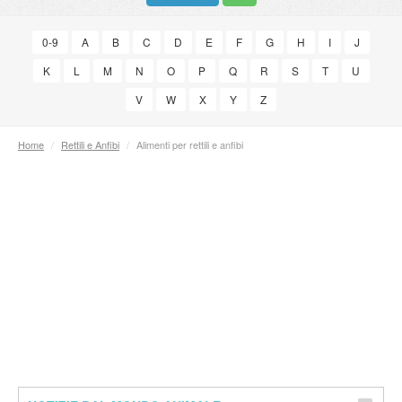
0-9
A
B
C
D
E
F
G
H
I
J
K
L
M
N
O
P
Q
R
S
T
U
V
W
X
Y
Z
Home
/
Rettili e Anfibi
/
Alimenti per rettili e anfibi