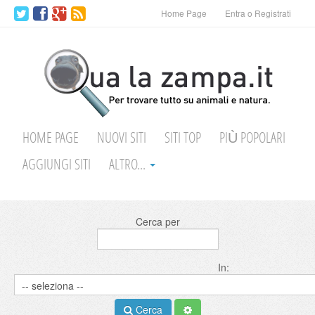
Home Page
Entra o Registrati
HOME PAGE
NUOVI SITI
SITI TOP
PIÙ POPOLARI
AGGIUNGI SITI
ALTRO...
Cerca per
In:
Cerca