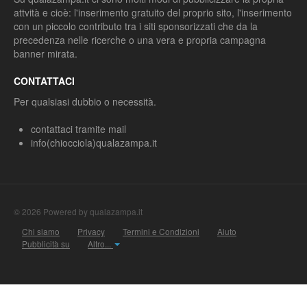
attvità e cioè: l'inserimento gratuito del proprio sito, l'inserimento
con un piccolo contributo tra i siti sponsorizzati che da la
precedenza nelle ricerche o una vera e propria campagna
banner mirata.
CONTATTACI
Per qualsiasi dubbio o necessità.
contattaci tramite mail
info(chiocciola)qualazampa.it
© 2026 Powered by qualazampa.it
Chi siamo
Privacy
Termini e Condizioni
Aiuto
Pubblicità su
Altro...