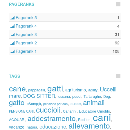
PAGERANKS
Pagerank 5
1
Pagerank 4
4
Pagerank 3
31
Pagerank 2
92
Pagerank 1
108
TAGS
gatti
cane
Uccelli
agriturismo
,
,
,
,
,
,
pappagalli
agility
mare
DOG SITTER
,
,
,
,
,
,
pesci
toscana
Tartarughe
Dog
gatto
animali
,
,
,
,
,
cucce
b&amp;b
pensione per cani
cuccioli
,
,
,
,
Educatore Cinofilo
Canarini
PENSIONE CANI
cani
addestramento
,
,
,
,
ACQUARI
Roditori
allevamento
educazione
vacanze
,
,
,
,
natura